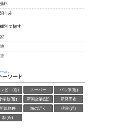
蒲区
潟市外
家
地
貸
ンビニ(近)
スーパー
バス停(近)
小学校(近)
新潟空港(近)
新発田市
新規物件
海の近く
病院(近)
駅(近)