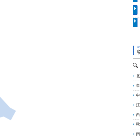
北
東
中
江
西
秋
南