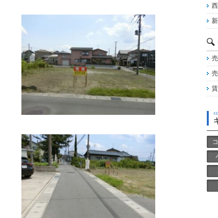
西
新
売
売
賃
コ