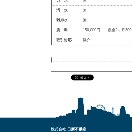
ガ ス
無
汚 水
無
雑排水
無
賃 料
150,000円 敷金2ヶ月30
取引対応
媒介
株式会社 日新不動産