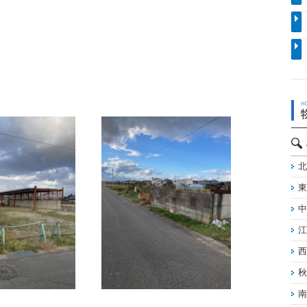
北
東
中
江
西
秋
南