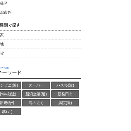
蒲区
潟市外
家
地
貸
ンビニ(近)
スーパー
バス停(近)
小学校(近)
新潟空港(近)
新発田市
新規物件
海の近く
病院(近)
駅(近)