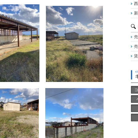
西
新
売
売
賃
コ