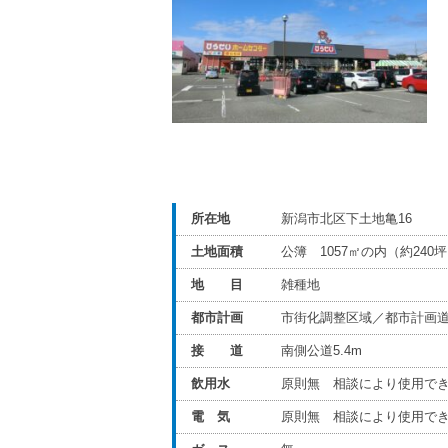
所在地
新潟市北区下土地亀16
土地面積
公簿 1057㎡の内（約240
地 目
雑種地
都市計画
市街化調整区域／都市計画
接 道
南側公道5.4m
飲用水
原則無 相談により使用で
電 気
原則無 相談により使用で