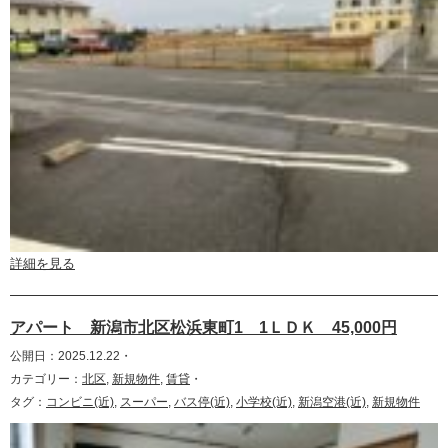
詳細を見る
アパート 新潟市北区松浜東町1 1ＬＤＫ 45,000円
公開日：2025.12.22・
カテゴリー：
北区
,
新規物件
,
賃貸
・
タグ：
コンビニ(近)
,
スーパー
,
バス停(近)
,
小学校(近)
,
新潟空港(近)
,
新規物件