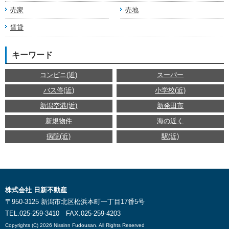
売家
売地
賃貸
キーワード
コンビニ(近)
スーパー
バス停(近)
小学校(近)
新潟空港(近)
新発田市
新規物件
海の近く
病院(近)
駅(近)
株式会社 日新不動産
〒950-3125 新潟市北区松浜本町一丁目17番5号
TEL.025-259-3410 FAX.025-259-4203
Copyrights (C) 2026 Nissinn Fudousan. All Rights Reserved