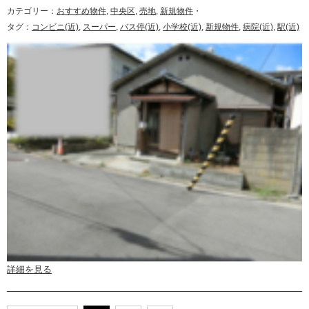
カテゴリー：
おすすめ物件
,
中央区
,
売地
,
新規物件
・
タグ：
コンビニ(近)
,
スーパー
,
バス停(近)
,
小学校(近)
,
新規物件
,
病院(近)
,
駅(近)
詳細を見る