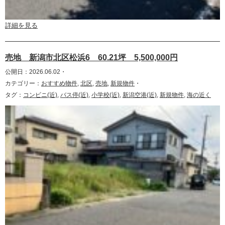
詳細を見る
売地 新潟市北区松浜6 60.21坪 5,500,000円
公開日：2026.06.02・
カテゴリー：
おすすめ物件
,
北区
,
売地
,
新規物件
・
タグ：
コンビニ(近)
,
バス停(近)
,
小学校(近)
,
新潟空港(近)
,
新規物件
,
海の近く