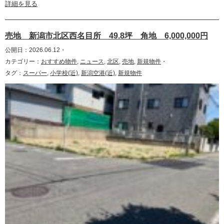
詳細を見る
売地 新潟市北区西名目所 49.8坪 角地 6,000,000円
公開日：2026.06.12・
カテゴリー：
おすすめ物件
,
ニュース
,
北区
,
売地
,
新規物件
・
タグ：
スーパー
,
小学校(近)
,
新潟空港(近)
,
新規物件