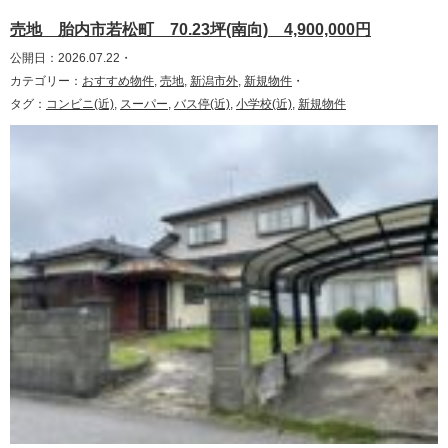
売地 胎内市若松町 70.23坪(南向) 4,900,000円
公開日：2026.07.22・
カテゴリー：
おすすめ物件
,
売地
,
新潟市外
,
新規物件
・
タグ：
コンビニ(近)
,
スーパー
,
バス停(近)
,
小学校(近)
,
新規物件