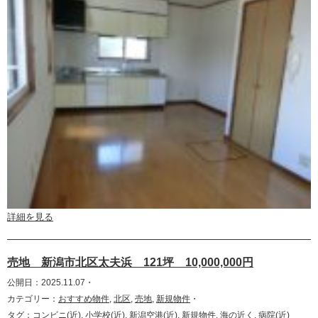
詳細を見る
売地 新潟市北区太夫浜 121坪 10,000,000円
公開日：2025.11.07・
カテゴリー：
おすすめ物件
,
北区
,
売地
,
新規物件
・
タグ：
コンビニ(近)
,
小学校(近)
,
新潟空港(近)
,
新規物件
,
海の近く
,
病院(近)