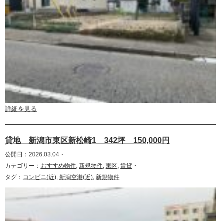
詳細を見る
貸地 新潟市東区新松崎1 342坪 150,000円
公開日：2026.03.04・
カテゴリー：
おすすめ物件
,
新規物件
,
東区
,
賃貸
・
タグ：
コンビニ(近)
,
新潟空港(近)
,
新規物件