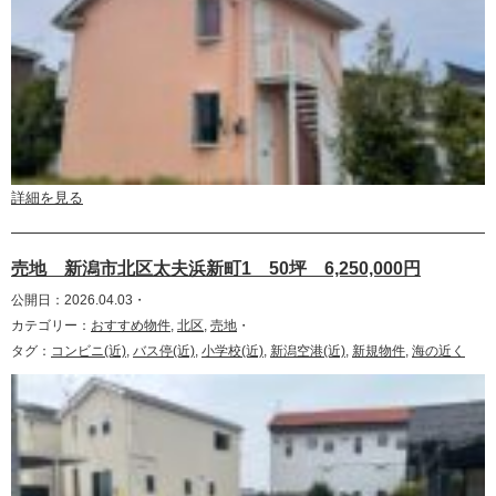
詳細を見る
売地 新潟市北区太夫浜新町1 50坪 6,250,000円
公開日：2026.04.03・
カテゴリー：
おすすめ物件
,
北区
,
売地
・
タグ：
コンビニ(近)
,
バス停(近)
,
小学校(近)
,
新潟空港(近)
,
新規物件
,
海の近く