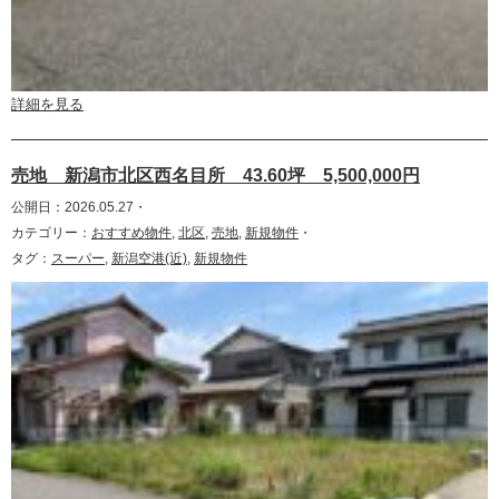
詳細を見る
売地 新潟市北区西名目所 43.60坪 5,500,000円
公開日：2026.05.27・
カテゴリー：
おすすめ物件
,
北区
,
売地
,
新規物件
・
タグ：
スーパー
,
新潟空港(近)
,
新規物件