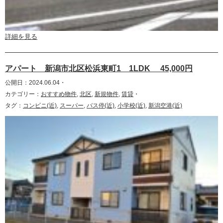
詳細を見る
アパート 新潟市北区松浜東町1 1LDK 45,000円
公開日：2024.06.04・
カテゴリー：
おすすめ物件
,
北区
,
新規物件
,
賃貸
・
タグ：
コンビニ(近)
,
スーパー
,
バス停(近)
,
小学校(近)
,
新潟空港(近)