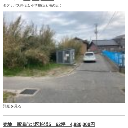
タグ：
バス停(近)
,
小学校(近)
,
海の近く
詳細を見る
売地 新潟市北区松浜5 62坪 4,880,000円