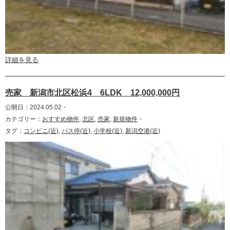
詳細を見る
売家 新潟市北区松浜4 6LDK 12,000,000円
公開日：2024.05.02・
カテゴリー：
おすすめ物件
,
北区
,
売家
,
新規物件
・
タグ：
コンビニ(近)
,
バス停(近)
,
小学校(近)
,
新潟空港(近)