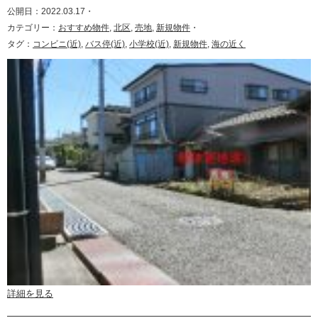
公開日：2022.03.17・
カテゴリー：
おすすめ物件
,
北区
,
売地
,
新規物件
・
タグ：
コンビニ(近)
,
バス停(近)
,
小学校(近)
,
新規物件
,
海の近く
詳細を見る