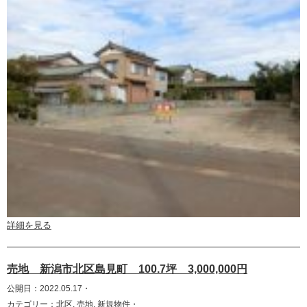
詳細を見る
売地 新潟市北区島見町 100.7坪 3,000,000円
公開日：2022.05.17・
カテゴリー：
北区
,
売地
,
新規物件
・