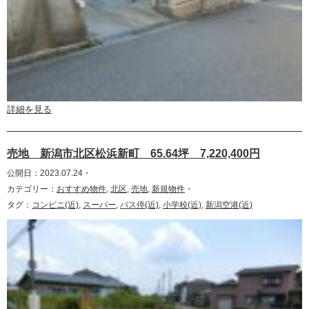
詳細を見る
売地 新潟市北区松浜新町 65.64坪 7,220,400円
公開日：2023.07.24・
カテゴリー：
おすすめ物件
,
北区
,
売地
,
新規物件
・
タグ：
コンビニ(近)
,
スーパー
,
バス停(近)
,
小学校(近)
,
新潟空港(近)