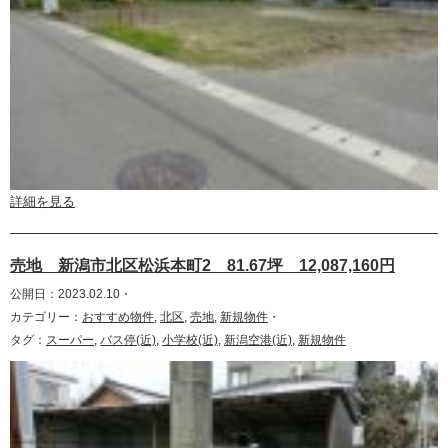
詳細を見る
売地 新潟市北区松浜本町2 81.67坪 12,087,160円
公開日：2023.02.10・
カテゴリー：
おすすめ物件
,
北区
,
売地
,
新規物件
・
タグ：
スーパー
,
バス停(近)
,
小学校(近)
,
新潟空港(近)
,
新規物件