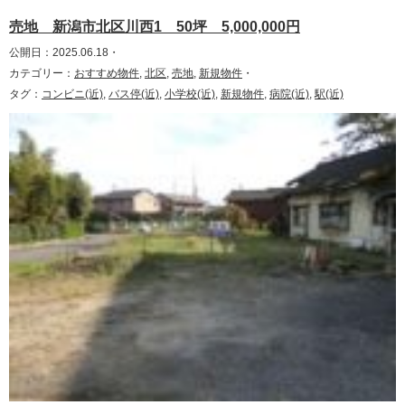
売地 新潟市北区川西1 50坪 5,000,000円
公開日：2025.06.18・
カテゴリー：
おすすめ物件
,
北区
,
売地
,
新規物件
・
タグ：
コンビニ(近)
,
バス停(近)
,
小学校(近)
,
新規物件
,
病院(近)
,
駅(近)