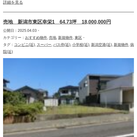
詳細を見る
売地 新潟市東区幸栄1 64.73坪 18,000,000円
公開日：2025.04.03・
カテゴリー：
おすすめ物件
,
売地
,
新規物件
,
東区
・
タグ：
コンビニ(近)
,
スーパー
,
バス停(近)
,
小学校(近)
,
新潟空港(近)
,
新規物件
,
病
院(近)