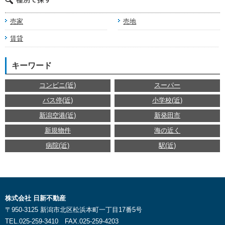
売家
売地
賃貸
キーワード
コンビニ(近)
スーパー
バス停(近)
小学校(近)
新潟空港(近)
新発田市
新規物件
海の近く
病院(近)
駅(近)
株式会社 日新不動産
〒950-3125 新潟市北区松浜本町一丁目17番5号
TEL.025-259-3410 FAX.025-259-4203