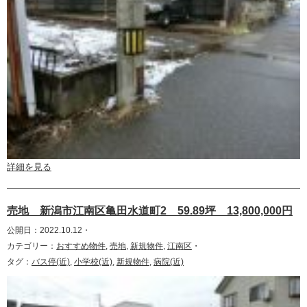
詳細を見る
売地 新潟市江南区亀田水道町2 59.89坪 13,800,000円
公開日：2022.10.12・
カテゴリー：
おすすめ物件
,
売地
,
新規物件
,
江南区
・
タグ：
バス停(近)
,
小学校(近)
,
新規物件
,
病院(近)