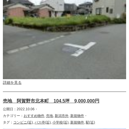
詳細を見る
売地 阿賀野市北本町 104.5坪 9,000,000円
公開日：2022.10.06・
カテゴリー：
おすすめ物件
,
売地
,
新潟市外
,
新規物件
・
タグ：
コンビニ(近)
,
バス停(近)
,
小学校(近)
,
新規物件
,
駅(近)